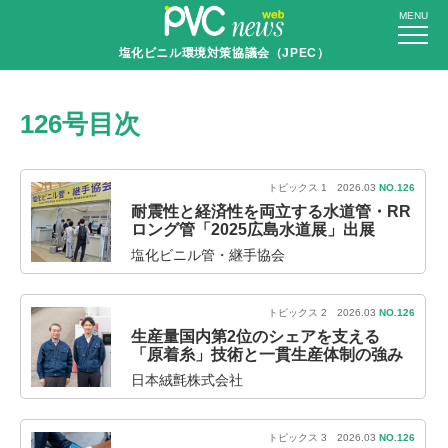
MENU
塩化ビニル環境対策協議会（JPEC）
126号目次
トピックス 1 2026.03
NO.126
耐震性と経済性を両立する水道管・RR
ロング管「2025広島水道展」出展
塩化ビニル管・継手協会
トピックス 2 2026.03
NO.126
生産量国内第2位のシェアを支える
「原着糸」技術と一貫生産体制の強み
日本絨氈株式会社
トピックス 3 2026.03
NO.126