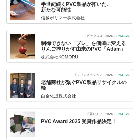
半世紀続くPVC製品が拓いた、
新たな可能性
信越ポリマー株式会社
トピックス 4 2026.03
NO.126
制御できない「ブレ」を価値に変える
りんご搾りかす由来のPVC「Adam」
株式会社KOMORU
インフォメーション 2026.03
NO.126
老舗商社が繋ぐPVC製品リサイクルの
輪
白金化成株式会社
広報だより 2026.03
NO.126
PVC Award 2025 受賞作品決定！