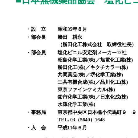
■日本無機薬品協会 塩化ビ
・設 立
昭和35年８月
・部会長
勝田 耕永
（勝田化工株式会社 取締役社長）
・部会員
塩化ビニル安定剤メーカー12社
昭島化学工業(株)／旭電化工業(株)
勝田化工(株)／キクチカラー(株)
共同薬品(株)／堺化学工業(株)
三共有機合成(株)／品川化工(株)
東京ファインケミカル(株)
鉛市化学工業(株)／日東化成(株)
水澤化学工業(株)
・事務局
東京都中央区日本橋小伝馬町９―９
TEL. 03（5640）1648
・入 会
平成11年６月