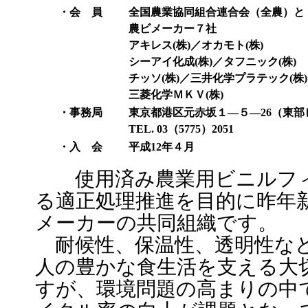
・会 員
全国農業協同組合連合会（全農）と
農ビメーカー７社
アキレス(株)／オカモト(株)
シーアイ化成(株)／タフニック(株)
チッソ(株)／三井化学プラテック(株)
三菱化学ＭＫＶ(株)
・事務局
東京都港区元赤坂１―５―26（東部
TEL. 03（5775）2051
・入 会
平成12年４月
使用済み農業用ビニルフィ
る適正処理推進を目的に昨年
メーカーの共同組織です。
耐候性、保温性、透明性な
人の豊かな食生活を支える大
すが、環境問題の高まりの中