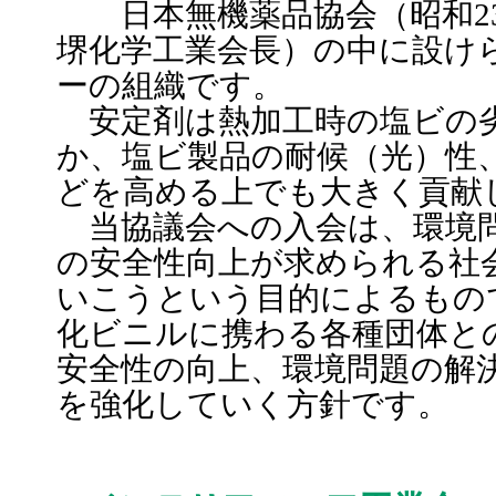
日本無機薬品協会（昭和23
堺化学工業会長）の中に設け
ーの組織です。
安定剤は熱加工時の塩ビの
か、塩ビ製品の耐候（光）性
どを高める上でも大きく貢献
当協議会への入会は、環境問
の安全性向上が求められる社
いこうという目的によるもの
化ビニルに携わる各種団体と
安全性の向上、環境問題の解
を強化していく方針です。