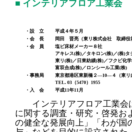
■ インテリアフロア工業会 （
・設 立
平成４年５月
・会 長
岡田 晋亮（東リ株式会社 取締役
・会 員
塩ビ床材メーカー８社
アキレス(株)／タキロン(株)／(株)タ
東リ(株)／日東紡績(株)／フクビ化学
富双合成(株)／ロンシール工業(株)
・事務局
東京都港区東新橋２―10―４（東
TEL. 03（5470）1955
・入 会
平成11年11月
インテリアフロア工業会は
に関する調査・研究・啓発お
の健全な発展向上」「わが国