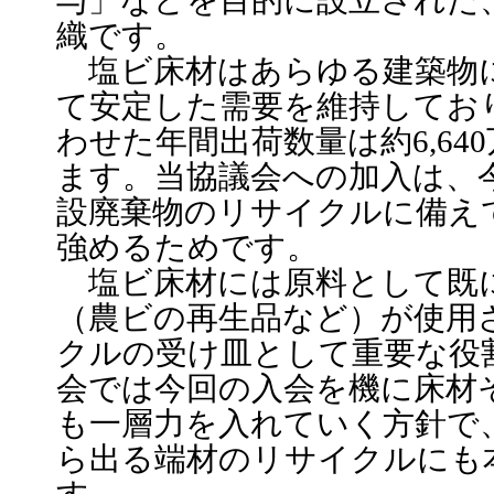
与」などを目的に設立された
織です。
塩ビ床材はあらゆる建築物
て安定した需要を維持してお
わせた年間出荷数量は約6,64
ます。当協議会への加入は、
設廃棄物のリサイクルに備え
強めるためです。
塩ビ床材には原料として既
（農ビの再生品など）が使用
クルの受け皿として重要な役
会では今回の入会を機に床材
も一層力を入れていく方針で
ら出る端材のリサイクルにも