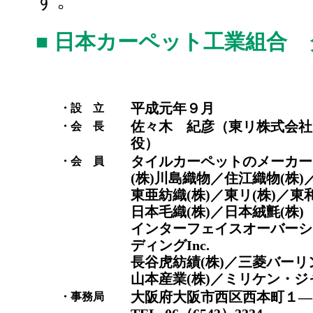
す。
■ 日本カーペット工業組合
平成元年９月
・設 立
佐々木 紀彦（東リ株式会社
・会 長
役）
タイルカーペットのメーカー
・会 員
(株)川島織物／住江織物(株)
東亜紡織(株)／東リ(株)／東和
日本毛織(株)／日本絨氈(株)
インターフェイスオーバーシ
ディングInc.
長谷虎紡績(株)／三菱バーリン
山本産業(株)／ミリケン・ジャ
大阪府大阪市西区西本町１―
・事務局