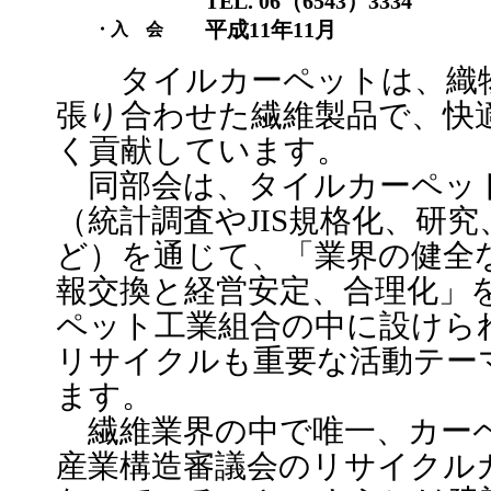
TEL. 06（6543）3334
平成11年11月
・入 会
タイルカーペットは、織物
張り合わせた繊維製品で、快
く貢献しています。
同部会は、タイルカーペッ
（統計調査やJIS規格化、研
ど）を通じて、「業界の健全
報交換と経営安定、合理化」
ペット工業組合の中に設けら
リサイクルも重要な活動テー
ます。
繊維業界の中で唯一、カー
産業構造審議会のリサイクル