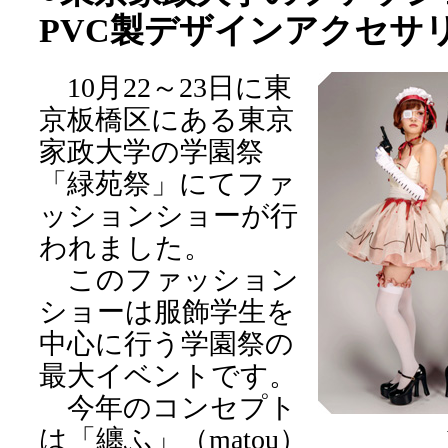
PVC製デザインアクセサ
10月22～23日に東
京板橋区にある東京
家政大学の学園祭
「緑苑祭」にてファ
ッションショーが行
われました。
このファッション
ショーは服飾学生を
中心に行う学園祭の
最大イベントです。
今年のコンセプト
は「纏ふ」（matou）