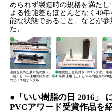
められず製造時の規格を満たし
よる性能差もほとんどなく40
能な状態であること、などが参
た。
注目を集めた展示品の数々。
❶
離脱防止金具付きRRロング管。伸
（右）と52年使用の給水管
❸
41年間使用（上）と32年間使用のR
のサイズ別サンプル
●「いい樹脂の日 2016」
PVCアワード受賞作品を