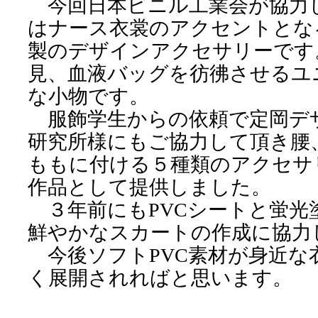
今回日本ビニル工業会が協力
はナース衣裳のアクセントとなる
製のデザインアクセサリーです
見、血液バッグを彷彿させるユ
な小物です。
服飾学生からの依頼で定岡デ
研究所様にもご協力して頂き腰
ももに付ける５種類のアクセサ
作品として提供しました。
３年前にもPVCシートと蛍光
鮮やかなスカートの作成に協力
今後ソフトPVC素材が身近な
く展開されればと思います。