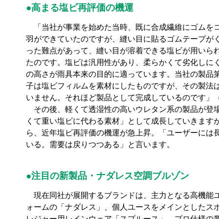
●高まる塩ビ再評価の機運
「当社が事業を始めた当時、既に合成繊維にゴムを
羽ができていたのですが、縫い目に貼るゴムテープが
った難点があって、縫い目が溶着できる塩ビが用いら
たのです。塩ビは汎用性があり、柔らかくて劣化しに
の高さが雨具本来の目的に適っています。当社の製品第
子は塩ビフィルムを素材にしたものですが、その製法
いません。それほど製品として完成しているのです」
その後、軽くて透湿性の高いウレタン系の製品が登場
くて重い塩ビに代わる素材」として成長していきます
ら、近年塩ビ再評価の機運が急上昇。「ユーザーには
いる。需要は戻りつつある」と言います。
●注目の新製品・ナダレス空調ブルゾン
現在同社が展開するブランドは、主力となる高機能
ォームの「ナダレス」、個人ユースをメインとしたス
レジャー用レインウェア「スプルース」、プロ仕様の