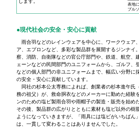
します。
表地
ブル
●現代社会の安全・安心に貢献
雨合羽などのレインウェアを中心に、ワークウェア
ア、エプロンなど、多彩な製品群を展開するジンナイ
察、消防、自衛隊などの官公庁部門や、鉄道、航空、
ェーンなどの民間部門のユニフォームから、ゴルフ、
などの個人部門の非ユニフォームまで、幅広い分野に
の安全・安心に貢献しています。
同社の杉本公太専務によれば、創業者の杉本進午氏
務の祖父）が、救命胴衣などのメーカーに勤めた経験
ンのための塩ビ製雨合羽や雨帽子の製造・販売を始め
その後、製品群の広がりとともに素材も塩ビ以外の樹
ようになっていきますが、「雨具には塩ビがいちばん
は、一貫して変わることはありませんでした。