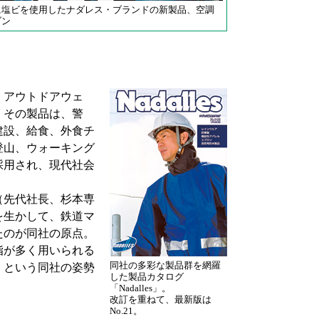
に塩ビを使用したナダレス・ブランドの新製品、空調
ゾン
、アウトドアウェ
。その製品は、警
建設、給食、外食チ
登山、ウォーキング
採用され、現代社会
（先代社長、杉本専
を生かして、鉄道マ
たのが同社の原点。
脂が多く用いられる
同社の多彩な製品群を網羅
」という同社の姿勢
した製品カタログ
「Nadalles」。
改訂を重ねて、最新版は
No.21。