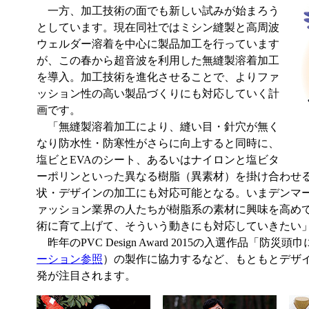
一方、加工技術の面でも新しい試みが始まろう
としています。現在同社ではミシン縫製と高周波
ウェルダー溶着を中心に製品加工を行っています
が、この春から超音波を利用した無縫製溶着加工
を導入。加工技術を進化させることで、よりファ
ッション性の高い製品づくりにも対応していく計
画です。
「無縫製溶着加工により、縫い目・針穴が無く
なり防水性・防寒性がさらに向上すると同時に、
塩ビとEVAのシート、あるいはナイロンと塩ビタ
ーポリンといった異なる樹脂（異素材）を掛け合わせ
状・デザインの加工にも対応可能となる。いまデンマ
ァッション業界の人たちが樹脂系の素材に興味を高め
術に育て上げて、そういう動きにも対応していきたい
昨年のPVC Design Award 2015の入選作品「防災頭
ーション参照
）の製作に協力するなど、もともとデザ
発が注目されます。