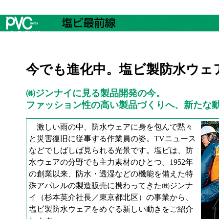
今でも進化中。塩ビ製防水ウェ
㈱ジンナイに見る製品開発の今。
ファッション性の高い製品づくりへ、新たな
激しい雨の中、防水ウェアに身を包んで黙々
と災害復旧に従事する作業員の姿。TVニュース
などでしばしば見られる光景です。塩ビは、防
水ウェアの分野でも主力素材のひとつ。1952年
の創業以来、防水・透湿などの機能を備えた特
殊アパレルの製造販売に携わってきた㈱ジンナ
イ（杉本英介社長／東京都北区）の事業から、
塩ビ製防水ウェアをめぐる新しい動きをご紹介