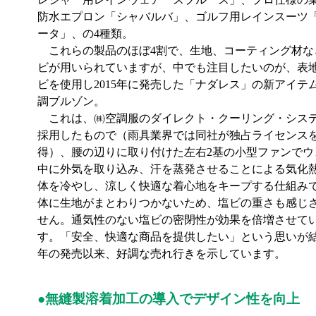
防水エプロン「シャバルバ」、ゴルフ用レインスーツ
ータ」、の4種類。
これらの製品のほぼ4割で、生地、コーティング材な
ビが用いられていますが、中でも注目したいのが、表
ビを使用し2015年に発売した「ナダレス」の新アイテ
調ブルゾン。
これは、㈱空調服のダイレクト・クーリング・シス
採用したもので（雨具業界では同社が独占ライセンス
得）、腰の辺りに取り付けた左右2基の小型ファンでウ
中に外気を取り込み、汗を蒸発させることによる気化
体を冷やし、涼しく快適な着心地をキープする仕組み
体に生地がまとわりつかないため、塩ビの重さも感じ
せん。通気性のない塩ビの密閉性が効果を倍増させて
す。「安全、快適な商品を提供したい」という思いが結
年の発売以来、好調な売れ行きを示しています。
●無縫製溶着加工の導入でデザイン性を向上