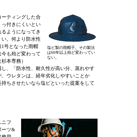
コーティングした合
くっ付きにくいとい
れるようになってき
くい。何より防水性
1号となった雨帽
塩ビ製の雨帽子。その製法
は60年以上殆ど変わってい
は今も殆ど変わって
ない。
（杉本専務）
し、「防水性、耐久性が高い分、蒸れやす
が、ウレタンは、経年劣化しやすいことか
長持ちさせたいなら塩ビといった提案をして
ユニフ
ポーツ&
業務用