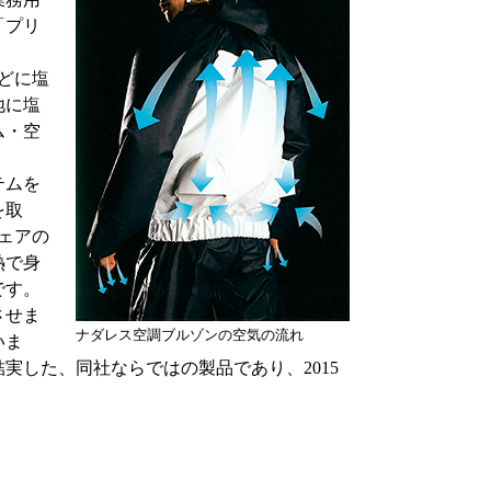
「プリ
どに塩
地に塩
ム・空
テムを
を取
ェアの
熱で身
です。
させま
ナダレス空調ブルゾンの空気の流れ
いま
実した、同社ならではの製品であり、2015